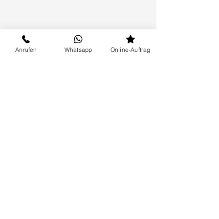
Anrufen
Whatsapp
Online-Auftrag
Partner von
Swiss
-ServiceCenter.ch
Reparatur | Verkauf | Montage